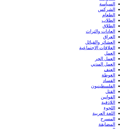
السياسة
الشركس
الطعام
الطلاب
الطلاق
العادات والتراث
العراق
العشائر والقبائل
العلاقات الاجتماعية
العمل
العمل الحر
العمل المدني
العنف
الغوطة
الفساد
الفلسطينيون
القتل
القوانين
اللاذقية
اللجوء
اللغة العربية
المسرح
المضايقة