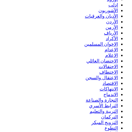
إدلب
الآشوريون
الأديان والعرقيات
الأردن
الأرمن
الأرياف
الأكراد
الإخوان المسلمين
الإعدام
الإعلام
الاحتضان العائلي
الاحتفالات
الاختطاف
الاعتقال والسجن
الاقتصاد
الانتهاكات
الاندماج
التجارة والصناعة
الترابط الأسري
التربية والتعليم
التركمان
التزويج المبكر
التطوع