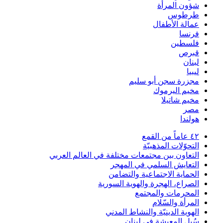
شؤون المرأة
طرطوس
عمالة الأطفال
فرنسا
فلسطين
قبرص
لبنان
ليبيا
مجزرة سجن أبو سليم
مخيم اليرموك
مخيم شاتيلا
مصر
هولندا
٤٢ عاماً من القمع
التحوّلات المذهبيّة
التعاون بين مجتمعات مختلفة في العالم العربي
التعايش السلمي في المهجر
الحماية الاجتماعية والتضامن
الصراع، الهجرة والهوية السورية
المحرمات والمجتمع
المرأة والسّلام
الهوية الدينيّة والنشاط المدني
سُبل المعيشة في لبنان