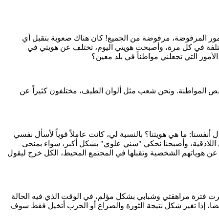
لأمور المرفوضة، مرفوضة من الجميع! كان هناك صعوبة بتقبل أي
ختلفة في كل مرة، وأصبحت هويتي اليوم، تختلف عن هويتي في
لأمور التي تجعلني مواطناً في بلد معين؟
قص المواطنة. ونحن شعب مثل ألوان الطيف، مختلفون كثيراً عن
فسنا: ما هي هويتنا؟ بالنسبة لي، كانت عاملاً قوياً لأسأل نفسي
 اللاذقية، وأصبحنا نحكي "سني علوي" بشكل أكبر، سواء بمنحى
ر عن هوياتهم الشخصية وتقبلها في المجتمع المحيط، الكل خرج ليقول
ة ولكن أشعر أني أكبر بكثير، لأني أشعر أني خسرت فترة مراهقتي وشبابي بشكل مؤلم، في الوقت الذي فيه الحالة
يضا، إذا تغير شكل نتيجة الثورة والصراع أو الحرب أتخيل فقط سوف