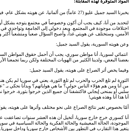
المواد المتوفرة لهذه المقابلة:
يخبرنا السيد جميل عليو (27 عاماً) من ألمانيا، عن هويته بشكل عام، فيقول:
لتحديد من أنا، كيف يجب أن أكون وخصوصاً في مجتمع يتوجه بشكل أو ب
اختلافات موجودة في المجتمع. وبعد دخولي إلى الجامعة وتواجدي في 
الأمس، وستختلف عن هويتي غداً، وأصبح السؤال صعباً ومتشعباً أكثر و
وعن هويته السورية، يقول السيد جميل:
انتمائي لسوريا، أنا مواطن سوري، يجب أن أحمل حقوق المواطن السو
بعضنا البعض، ولدينا الكثير من الهويات المختلفة ولكن ربما تجمعنا الأر
وفيما يخص أثر الصراع على هويته، يقول السيد جميل:
الثورة لم تلغ الحرب والحرب لم تلغ الثورة، يعني في سوريا لم يكن ه
من أنا ومن هم هؤلاء الناس حولي؟ ما هي هواياتهم؟ وبدأنا نحكي بـ
سلبي أو بمنحى إيجابي فاكتشفنا أن جميع الذين خرجوا بثورة، خرجوا ن
أنا هذا أنا وهذه هويتي!
أمّا بخصوص تغير نتائج الصراع على نحو مختلف وأثرها على هويته، يقو
الموجودة، الحالة المعيشية والحالة الفكرية والحالة السياسية في سو
يتغير هذا التقارب في التطور بين الأشخاص خارج سوريا وداخل سوريا.