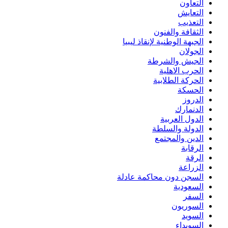
التعاون
التعايش
التعذيب
الثقافة والفنون
الجبهة الوطنية لإنقاذ ليبيا
الجولان
الجيش والشرطة
الحرب الاهلية
الحركة الطلابية
الحسكة
الدروز
الدنمارك
الدول العربية
الدولة والسلطة
الدين والمجتمع
الرقابة
الرقة
الزراعة
السجن دون محاكمة عادلة
السعودية
السفر
السوريون
السويد
السويداء