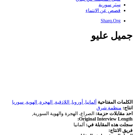
سِيَر سورية
قصص عن الانتماء
Sharq.Org
جميل عليو
الكلمات المفتاحية
ألمانيا,
أوروبا,
اللاذقية,
الهجرة,
الهوية,
سوريا
انتاج:
منظمة شرق
احد مقابلات حزمة:
الصراع، الهجرة والهوية السورية
,
Original Interview Length:
سجلت هذه المقابلة في:
ألمانيا
فريق الانتاج: