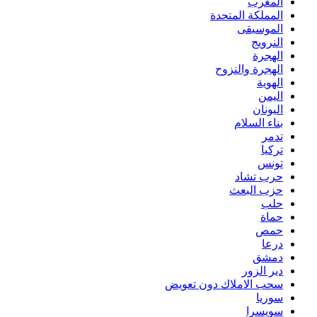
المغرب
المملكة المتحدة
الموسيقى
النرويج
الهجرة
الهجرة والنزوح
الهوية
اليمن
اليونان
بناء السلام
تدمر
تركيا
تونس
حرب تشاد
حزب البعث
حلب
حماة
حمص
درعا
دمشق
دير الزور
سحب الاملاك دون تعويض
سوريا
سويسرا